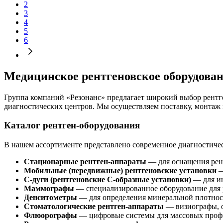
2
3
4
5
6
Медицинское рентгеновское оборудовани
Группа компаний «Резонанс» предлагает широкий выбор рентг
диагностических центров. Мы осуществляем поставку, монтаж 
Каталог рентген-оборудования
В нашем ассортименте представлено современное диагностичес
Стационарные рентген-аппараты
— для оснащения рен
Мобильные (передвижные) рентгеновские установки
—
С-дуги (рентгеновские С-образные установки)
— для ин
Маммографы
— специализированное оборудование для 
Денситометры
— для определения минеральной плотнос
Стоматологические рентген-аппараты
— визиографы, 
Флюорографы
— цифровые системы для массовых проф