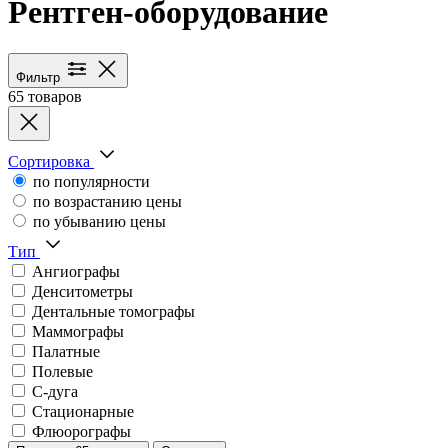
Рентген-оборудование
Каталог медицинского оборуд
Фильтр
65 товаров
Сортировка
по популярности
по возрастанию цены
по убыванию цены
Тип
Ангиографы
Денситометры
Дентальные томографы
Маммографы
Палатные
Полевые
С-дуга
Стационарные
Флюорографы