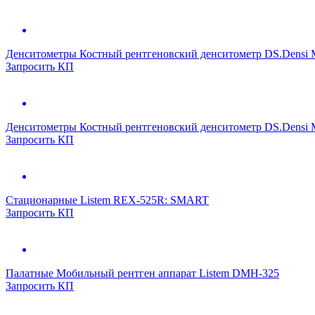
Денситометры
Костный рентгеновский денситометр DS.Densi
Запросить КП
Денситометры
Костный рентгеновский денситометр DS.Densi 
Запросить КП
Стационарные
Listem REX-525R: SMART
Запросить КП
Палатные
Мобильный рентген аппарат Listem DMH-325
Запросить КП